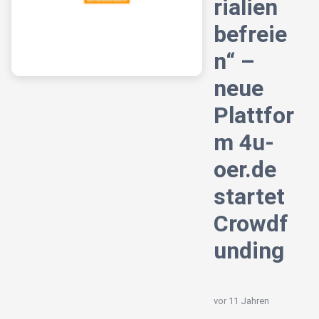
rialien
befreie
n“ –
neue
Plattfor
m 4u-
oer.de
startet
Crowdf
unding
vor 11 Jahren