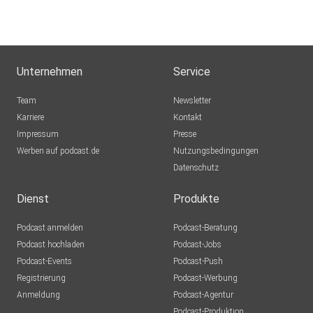
Unternehmen
Service
Team
Newsletter
Karriere
Kontakt
Impressum
Presse
Werben auf podcast.de
Nutzungsbedingungen
Datenschutz
Dienst
Produkte
Podcast anmelden
Podcast-Beratung
Podcast hochladen
Podcast-Jobs
Podcast-Events
Podcast-Push
Registrierung
Podcast-Werbung
Anmeldung
Podcast-Agentur
Podcast-Produktion