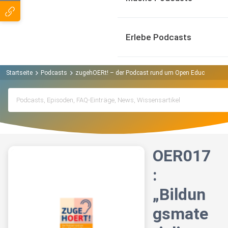
Erlebe Podcasts
Startseite
Podcasts
zugehOERt! – der Podcast rund um Open Educational 
OER017
:
„Bildun
gsmate