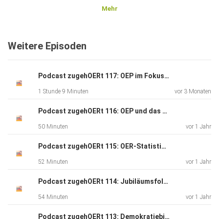
Mehr
Weitere Episoden
Podcast zugehOERt 117: OEP im Fokus: Definition, OER-Zusammenhang und Maßnahmen für offene Bildung
1 Stunde 9 Minuten
vor 3 Monaten
Podcast zugehOERt 116: OEP und das digitale Lernbüro des Projekts WODL - zugehOERt meets Digitales Lagerfeuer
50 Minuten
vor 1 Jahr
Podcast zugehOERt 115: OER-Statistiken als Teil von Wissenschaftsbewertung
52 Minuten
vor 1 Jahr
Podcast zugehOERt 114: Jubiläumsfolge 10 Jahre Bündnis Freie Bildung
54 Minuten
vor 1 Jahr
Podcast zugehOERt 113: Demokratiebildung mit OER - Im Talk mit Aula