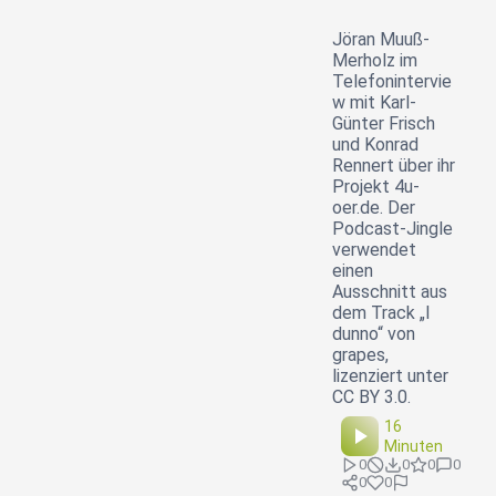
Jöran Muuß-
Merholz im
Telefonintervie
w mit Karl-
Günter Frisch
und Konrad
Rennert über ihr
Projekt 4u-
oer.de. Der
Podcast-Jingle
verwendet
einen
Ausschnitt aus
dem Track „I
dunno“ von
grapes,
lizenziert unter
CC BY 3.0.
16
Minuten
0
0
0
0
0
0