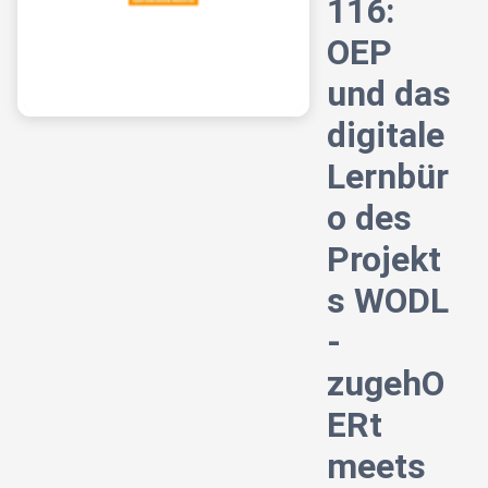
116:
OEP
und das
digitale
Lernbür
o des
Projekt
s WODL
-
zugehO
ERt
meets