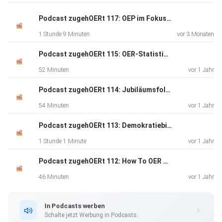
Podcast zugehOERt 117: OEP im Fokus: Definition, OER-Zusammenhang und Maßnahmen für offene Bildung
1 Stunde 9 Minuten
vor 3 Monaten
Podcast zugehOERt 115: OER-Statistiken als Teil von Wissenschaftsbewertung
52 Minuten
vor 1 Jahr
Podcast zugehOERt 114: Jubiläumsfolge 10 Jahre Bündnis Freie Bildung
54 Minuten
vor 1 Jahr
Podcast zugehOERt 113: Demokratiebildung mit OER - Im Talk mit Aula
1 Stunde 1 Minute
vor 1 Jahr
Podcast zugehOERt 112: How To OER World Map – Praxisbeispiele mit Ellen Pflaum
46 Minuten
vor 1 Jahr
In Podcasts werben
Schalte jetzt Werbung in Podcasts.