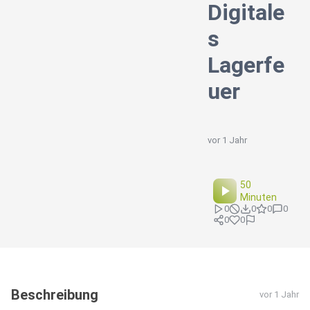
Digitale
s
Lagerfe
uer
vor 1 Jahr
50
Minuten
0
0
0
0
0
0
Beschreibung
vor 1 Jahr