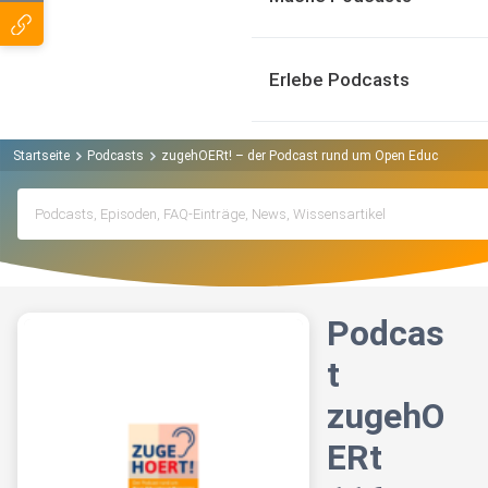
Erlebe Podcasts
Startseite
Podcasts
zugehOERt! – der Podcast rund um Open Educational 
Podcas
t
zugehO
ERt