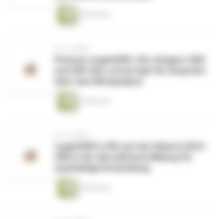
45 Minuten
vor 2 Jahren
Podcast zugehOERt 106: Steigern OER
und OEP den Lernerfolg? Ein Gespräch
über eine Metaanalyse
54 Minuten
vor 2 Jahren
zugehOERt LIVE! auf der Didacta 2024 -
OER in der (beruflichen) Bildung für
nachhaltige Entwicklung
40 Minuten