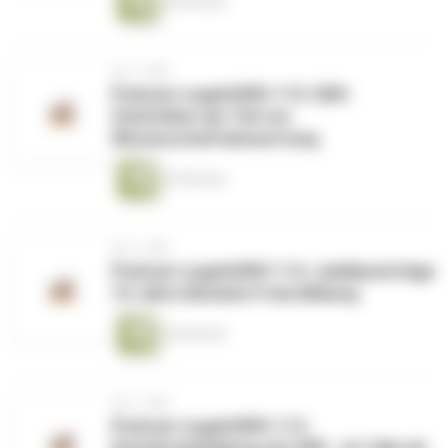
50 Minuten
vor 1 Jahr
Podcast zugehOERt 115: OER-
Statistiken als Teil von
Wissenschaftsbewertung
52 Minuten
vor 1 Jahr
Podcast zugehOERt 114: Jubiläumsfolge
10 Jahre Bündnis Freie Bildung
54 Minuten
vor 1 Jahr
Podcast zugehOERt 113: