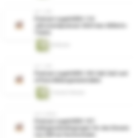
vor 1 Jahr
Podcast zugehOERt 110:
Jahresendpodcast 2024 des OERinfo-
Teams
44 Minuten
vor 1 Jahr
Podcast zugehOERt 109: DaF, DaZ und
offene Bildungsmaterialien
1 Stunde 5 Minuten
vor 2 Jahren
Podcast zugehOERt 107:
Gelingensbedingungen für den Einsatz
von OER an Hochschulen