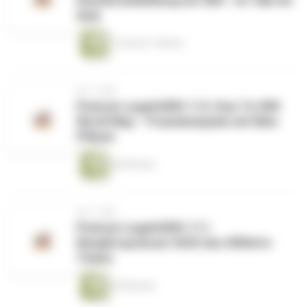
Demokratiebildung mit OER - Im Talk mit
Aula
1 Stunde 1 Minute
vor 1 Jahr
Podcast zugehOERt 112: How To OER
World Map – Praxisbeispiele mit Ellen
Pflaum
46 Minuten
vor 1 Jahr
Podcast zugehOERt 111:
Neujahrspodcast 2025 des OERinfo-
Teams
39 Minuten