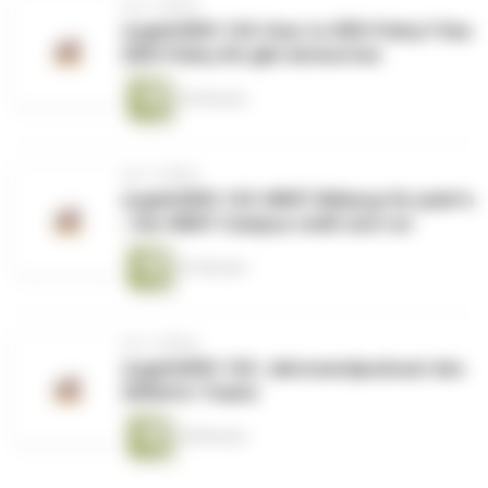
vor 2 Jahren
zugehOERt 104: How to OER-Policy? Das
OER-Policy Kit gibt Antworten
29 Minuten
vor 2 Jahren
zugehOERt 103: MINT-Bildung für jede*n
- Der MINT-Campus stellt sich vor
32 Minuten
vor 2 Jahren
zugehOERt 102: Jahresendpodcast des
OERinfo-Teams
28 Minuten