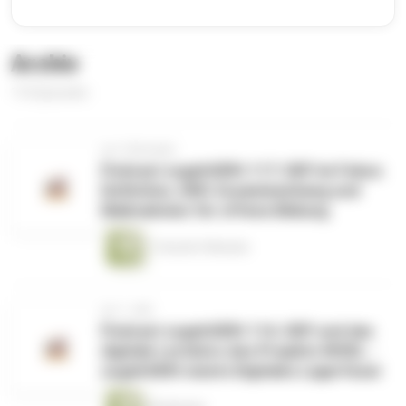
Archiv
116 Episoden
vor 3 Monaten
Podcast zugehOERt 117: OEP im Fokus:
Definition, OER-Zusammenhang und
Maßnahmen für offene Bildung
1 Stunde 9 Minuten
vor 1 Jahr
Podcast zugehOERt 116: OEP und das
digitale Lernbüro des Projekts WODL -
zugehOERt meets Digitales Lagerfeuer