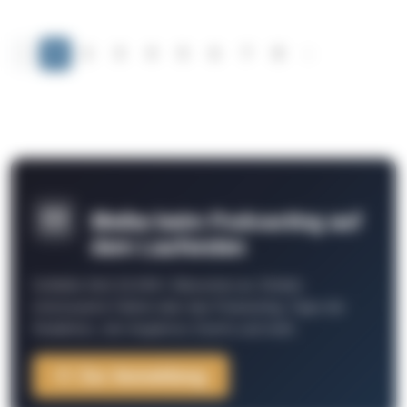
‹
1
2
3
4
5
6
7
8
›
Bleibe beim Podcasting auf
dem Laufenden
Schließe Dich 26.000+ Menschen an. Erhalte
interessante Fakten über das Podcasting, Tipps der
Redaktion, Job-Angebote, Events und mehr.
Zur Anmeldung