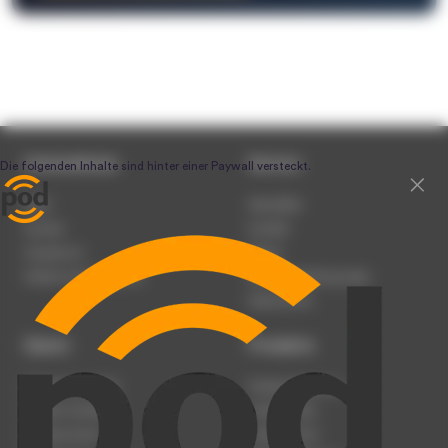
Unternehmen
Service
Team
Newsletter
Karriere
Kontakt
Impressum
Presse
Werben auf podcast.de
Nutzungsbedingungen
Datenschutz
Dienst
Produkte
Podcast anmelden
Podcast-Beratung
Podcast hochladen
Podcast-Jobs
Podcast-Events
Podcast-Push