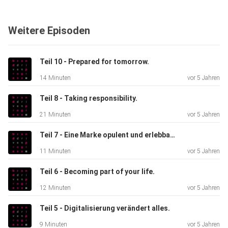
aufbereitete
Smartphones verbrauchen 70 % weniger Ressourcen als
Weitere Episoden
neue. Die Marke
steigert den Unternehmenswert: Sie ist heute fünfmal so
viel wert
Teil 10 - Prepared for tomorrow.
wie 2008 und die mit Abstand wertvollste Telkomarke
14 Minuten
vor 5 Jahren
Europas.
Teil 8 - Taking responsibility.
21 Minuten
vor 5 Jahren
Teil 7 - Eine Marke opulent und erlebbar inszenieren.
11 Minuten
vor 5 Jahren
Teil 6 - Becoming part of your life.
12 Minuten
vor 5 Jahren
Teil 5 - Digitalisierung verändert alles.
9 Minuten
vor 5 Jahren