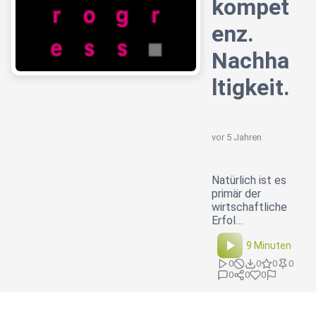
kompet
enz.
Nachha
ltigkeit.
vor 5 Jahren
Natürlich ist es
primär der
wirtschaftliche
Erfol…
9 Minuten
0
0
0
0
0
0
0