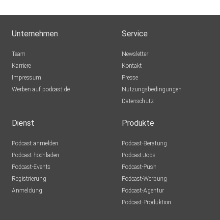
Unternehmen
Service
Team
Newsletter
Karriere
Kontakt
Impressum
Presse
Werben auf podcast.de
Nutzungsbedingungen
Datenschutz
Dienst
Produkte
Podcast anmelden
Podcast-Beratung
Podcast hochladen
Podcast-Jobs
Podcast-Events
Podcast-Push
Registrierung
Podcast-Werbung
Anmeldung
Podcast-Agentur
Podcast-Produktion