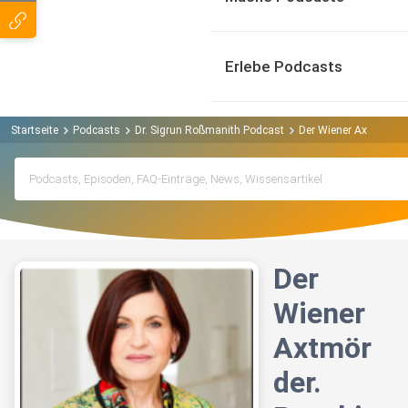
Erlebe Podcasts
Startseite
Podcasts
Dr. Sigrun Roßmanith Podcast
Der Wiener Axtmörder.
Der
Wiener
Axtmör
der.