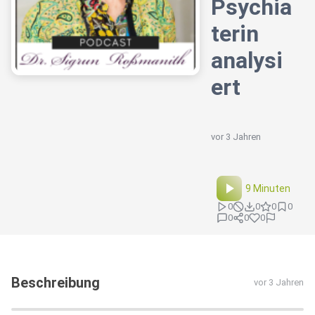
Psychia
terin
analysi
ert
vor 3 Jahren
9 Minuten
0
0
0
0
0
0
0
Beschreibung
vor 3 Jahren