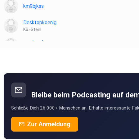
km9bjkss
Desktopkoenig
Kö.-Stein
ursulapeter
Wannweil
Minzer
Bräunlingen
Inama
Chemnitz
Bleibe beim Podcasting auf de
UrsulaMaria
Schließe Dich 26.000+ Menschen an. Erhalte interessante Fak
Bonn
natair37
Zur Anmeldung
Zürich