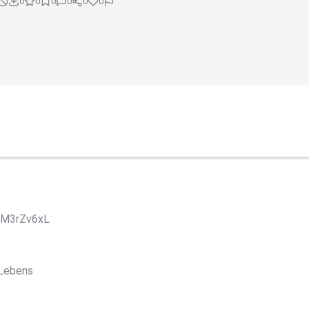
0
0
0
0
0
0
YM3rZv6xL
 Lebens