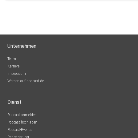
1910balu81
Wimsheim
Sommerblume82
Hamburg
zufwmywv
Unternehmen
Team
w0hsjak3
Karriere
Impressum
KaiNeknete
Werben auf podcast.de
Bebra
gp0npx4p
Dienst
Podcast anmelden
3rr2ns6f
Podcast hochladen
Podcast-Events
Sly2025
Registrierung