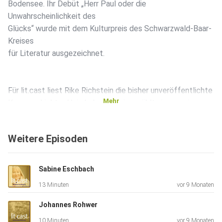
Bodensee. Ihr Debüt „Herr Paul oder die
Unwahrscheinlichkeit des
Glücks“ wurde mit dem Kulturpreis des Schwarzwald-Baar-
Kreises
für Literatur ausgezeichnet.
Für lit.cast liest Rike Richstein die bisher unveröffentlichte
Mehr
Kurzgeschichte „Heimkehrer.“ Darin erzählt sie von einem
heimgekehrten Soldaten, von Stille und Sehnsucht und
rostroten
Weitere Episoden
Tagen aus Glas, an denen die Träume der ganzen
Menschheit über
dem Horizont liegen.
Sabine Eschbach
13 Minuten
vor 9 Monaten
Johannes Rohwer
10 Minuten
vor 9 Monaten