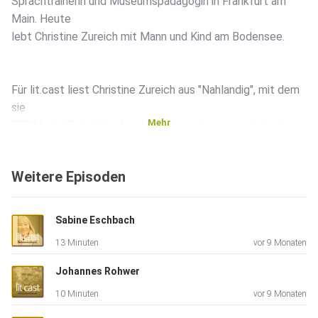
Sprachtrainerin und Museumspädagogin in Frankfurt am
Main. Heute
lebt Christine Zureich mit Mann und Kind am Bodensee.
Für lit.cast liest Christine Zureich aus "Nahlandig", mit dem
sie
Mehr
2020 beim Schwäbischen Literaturpreis ausgezeichnet
wurde.
Weitere Episoden
Sabine Eschbach
13 Minuten
vor 9 Monaten
Johannes Rohwer
10 Minuten
vor 9 Monaten