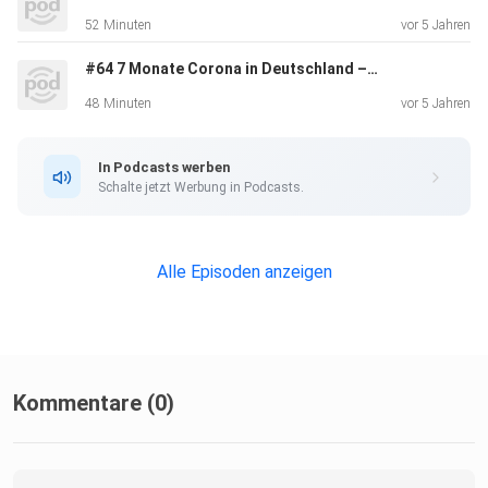
52 Minuten
vor 5 Jahren
Der Inhalt auf einen Blick:
#64 7 Monate Corona in Deutschland – Ein Fazit
00:00: Selbstwahrnehmung früher und
heute
48 Minuten
vor 5 Jahren
07:32: Influencer und social media
14:27: Warum wir uns von anderen beeinflussen
In Podcasts werben
lassen
Schalte jetzt Werbung in Podcasts.
17:19: Schönheits-OPs, Grenzen für Ärzte
24:22: Oberflächlichkeit vs. Charakter
32:04: Die Tafel Dortmund
Alle Episoden anzeigen
Kommentare (0)