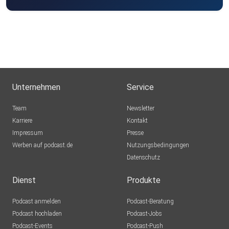
Unternehmen
Service
Team
Newsletter
Karriere
Kontakt
Impressum
Presse
Werben auf podcast.de
Nutzungsbedingungen
Datenschutz
Dienst
Produkte
Podcast anmelden
Podcast-Beratung
Podcast hochladen
Podcast-Jobs
Podcast-Events
Podcast-Push