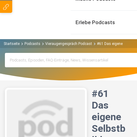
Erlebe Podcasts
Startseite
Podcasts
Vieraugengespräch Podcast
#61 Das eigene Selbstbi
#61
Das
eigene
Selbstb