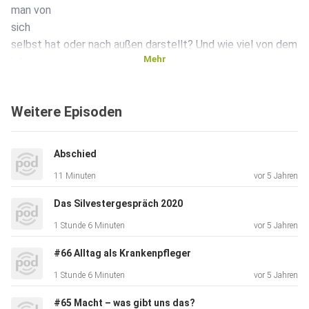
man von
sich
selbst hat oder nach außen darstellt? Und wie viel von dem
Mehr
ist
wirklich
„real“ – wie man heute so schön sagt?! Stefan Seefeldt
Weitere Episoden
spricht
mit
seiner neuen festen Gesprächspartnerin Katharina
Abschied
Haselhorst zudem
11 Minuten
vor 5 Jahren
über
die Fragen, warum wir uns von anderen beeinflussen lassen,
Das Silvestergespräch 2020
wie
1 Stunde 6 Minuten
vor 5 Jahren
Influencer das eigene Selbstbild verzerren und welche
Verantwortung
#66 Alltag als Krankenpfleger
Ärzte haben, die Schönheits-OPs durchführen
1 Stunde 6 Minuten
vor 5 Jahren
#65 Macht – was gibt uns das?