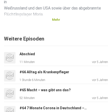
in
Weißrussland und den USA sowie über das abgebrannte
Flüchtlingslager Moria.
Mehr
Außerdem stellt dieser Jahresrückblick auch das Ende des
Weitere Episoden
Vieraugengesprächs
dar. Deshalb blicken Stefan und Can zum Schluss der
Sendung auf 6
Abschied
Jahre und 66
11 Minuten
vor 5 Jahren
Folgen “Vieraugengespräch” zurück.
#66 Alltag als Krankenpfleger
1 Stunde 6 Minuten
vor 5 Jahren
#65 Macht – was gibt uns das?
52 Minuten
vor 5 Jahren
#64 7 Monate Corona in Deutschland – Ein Fazit