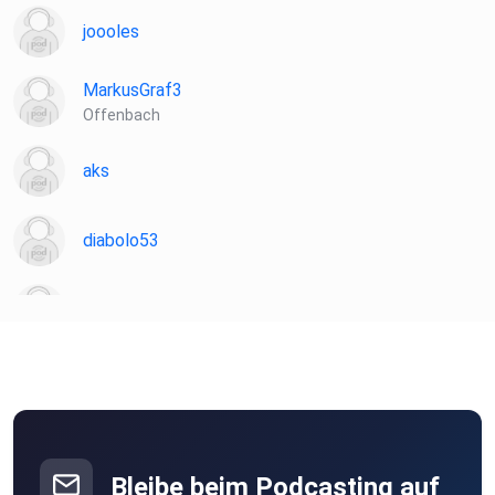
joooles
MarkusGraf3
Offenbach
aks
diabolo53
Martin81
Sternenelfin
22JoM06
Obernburg am Main
Bleibe beim Podcasting auf