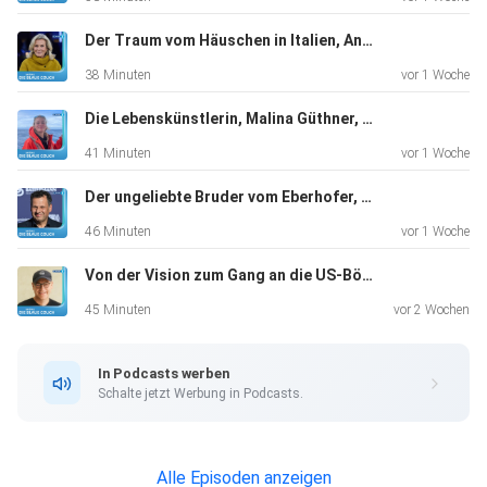
Der Traum vom Häuschen in Italien, Andrea L'Arronge, Schauspielerin, "Das Erste, was ich morgens sehe, ist der Zitronenbaum."
38 Minuten
vor 1 Woche
Die Lebenskünstlerin, Malina Güthner, Wal-Tour-Guide und mehr, "Ich hatte auf jeden Fall total viel Angst"
41 Minuten
vor 1 Woche
Der ungeliebte Bruder vom Eberhofer, Gerhard Wittmann, Schauspieler, "Ich hatte keinen Plan B"
46 Minuten
vor 1 Woche
Von der Vision zum Gang an die US-Börse, Markus Pflitsch, Tech-Unternehmer, "Kein Plan B, that’s me"
45 Minuten
vor 2 Wochen
In Podcasts werben
Schalte jetzt Werbung in Podcasts.
Alle Episoden anzeigen