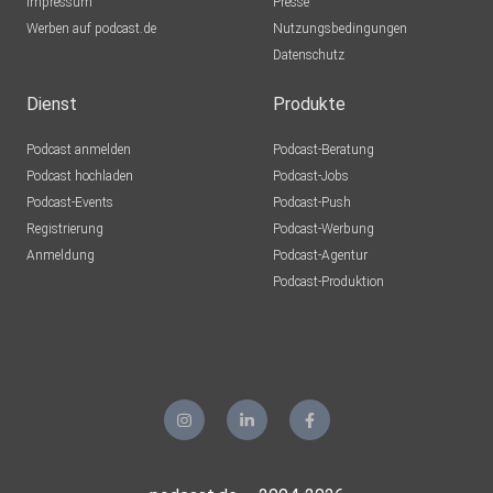
Impressum
Presse
andreasamadeus
Werben auf podcast.de
Nutzungsbedingungen
Datenschutz
oceanno
Dienst
Produkte
Podcast anmelden
Podcast-Beratung
blumig61
Podcast hochladen
Podcast-Jobs
Podcast-Events
Podcast-Push
puschl2209
Registrierung
Podcast-Werbung
Anmeldung
Podcast-Agentur
Podcast-Produktion
anemone
capramontes
Lilaeye
Leipzig