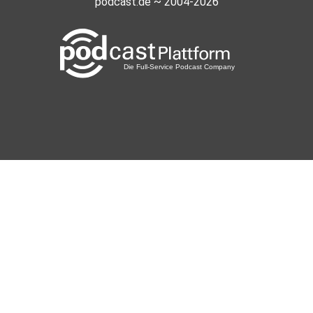
podcast.de ~ 2004-2026
Bedeking
sipo
neujahr13
diato14
wien
Nicrauh
remah
soulinsadness