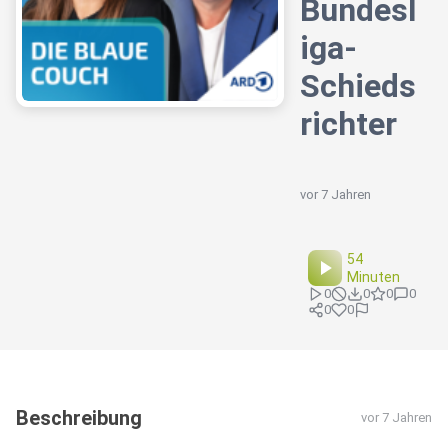
Bundesl
iga-
Schieds
richter
vor 7 Jahren
54
Minuten
0
0
0
0
0
0
Beschreibung
vor 7 Jahren