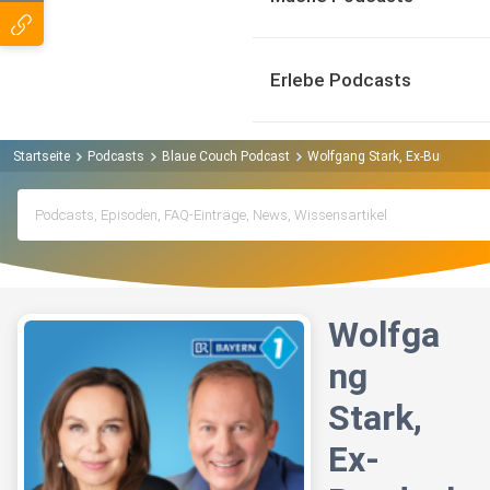
Erlebe Podcasts
Startseite
Podcasts
Blaue Couch Podcast
Wolfgang Stark, Ex-Bundesliga
Wolfga
ng
Stark,
Ex-