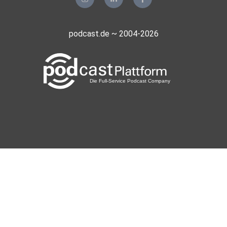
Leipzig
podcast.de ~ 2004-2026
Bedeking
sipo
neujahr13
diato14
wien
Nicrauh
remah