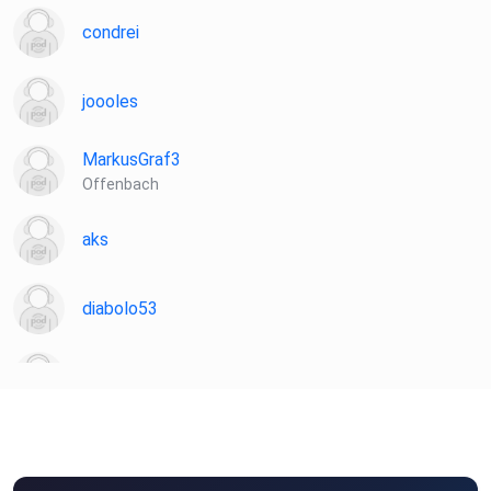
condrei
joooles
MarkusGraf3
Offenbach
aks
diabolo53
Martin81
Sternenelfin