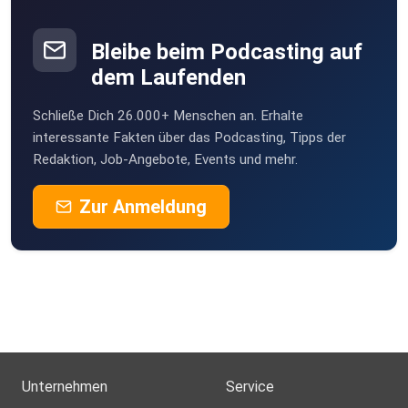
22JoM06
Obernburg am Main
Bleibe beim Podcasting auf
dem Laufenden
sts
Schließe Dich 26.000+ Menschen an. Erhalte
klamakev
interessante Fakten über das Podcasting, Tipps der
Redaktion, Job-Angebote, Events und mehr.
schmie69
Zur Anmeldung
ntdeckr
steffenroeder
dieSuesse
Unternehmen
Service