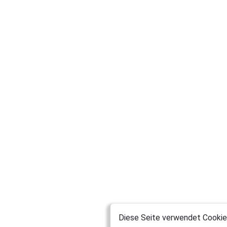
Selbstentwickler
Bayern
Stefan2575
Kiefersfelden
Fiesematenten1960
Moormerland
Laserjet63
Montabaur
sonymaster
Riedstadt
Axolotll
München
JennyMiller
München
Diese Seite verwendet Cookies