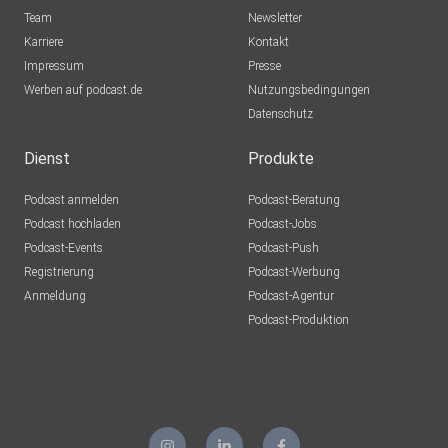
One
Team
Newsletter
Karriere
Kontakt
Impressum
Presse
andreasamadeus
Werben auf podcast.de
Nutzungsbedingungen
Datenschutz
oceanno
Dienst
Produkte
Podcast anmelden
Podcast-Beratung
blumig61
Podcast hochladen
Podcast-Jobs
Podcast-Events
Podcast-Push
puschl2209
Registrierung
Podcast-Werbung
Anmeldung
Podcast-Agentur
Podcast-Produktion
anemone
capramontes
Lilaeye