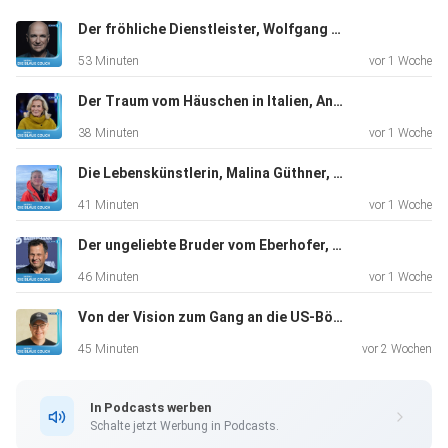
Der fröhliche Dienstleister, Wolfgang Krebs, Kabarettist, "Ich bin dankbar für alles, was ich habe".
53 Minuten
vor 1 Woche
Der Traum vom Häuschen in Italien, Andrea L'Arronge, Schauspielerin, "Das Erste, was ich morgens sehe, ist der Zitronenbaum."
38 Minuten
vor 1 Woche
Die Lebenskünstlerin, Malina Güthner, Wal-Tour-Guide und mehr, "Ich hatte auf jeden Fall total viel Angst"
41 Minuten
vor 1 Woche
Der ungeliebte Bruder vom Eberhofer, Gerhard Wittmann, Schauspieler, "Ich hatte keinen Plan B"
46 Minuten
vor 1 Woche
Von der Vision zum Gang an die US-Börse, Markus Pflitsch, Tech-Unternehmer, "Kein Plan B, that’s me"
45 Minuten
vor 2 Wochen
In Podcasts werben
Schalte jetzt Werbung in Podcasts.