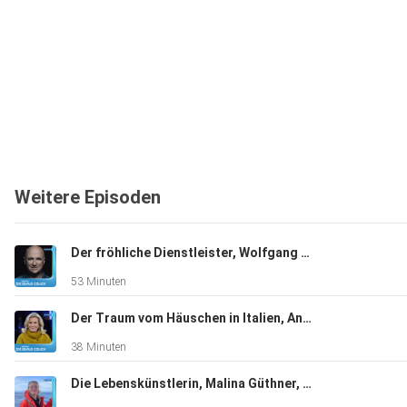
Weitere Episoden
Der fröhliche Dienstleister, Wolfgang Krebs, Kabarettist, "Ich bin dankbar für alles, was ich habe".
53 Minuten
Der Traum vom Häuschen in Italien, Andrea L'Arronge, Schauspielerin, "Das Erste, was ich morgens sehe, ist der Zitronenbaum."
38 Minuten
Die Lebenskünstlerin, Malina Güthner, Wal-Tour-Guide und mehr, "Ich hatte auf jeden Fall total viel Angst"