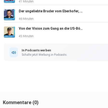
41 Minuten
Der ungeliebte Bruder vom Eberhofer, Gerhard Wittmann, Schauspieler, "Ich hatte keinen Plan B"
46 Minuten
Von der Vision zum Gang an die US-Börse, Markus Pflitsch, Tech-Unternehmer, "Kein Plan B, that’s me"
45 Minuten
In Podcasts werben
Schalte jetzt Werbung in Podcasts.
Kommentare (0)