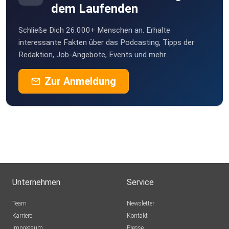
dem Laufenden
sts
Schließe Dich 26.000+ Menschen an. Erhalte
klamakev
interessante Fakten über das Podcasting, Tipps der
Redaktion, Job-Angebote, Events und mehr.
schmie69
Zur Anmeldung
ntdeckr
steffenroeder
dieSuesse
Unternehmen
Service
One
Team
Newsletter
Karriere
Kontakt
Impressum
Presse