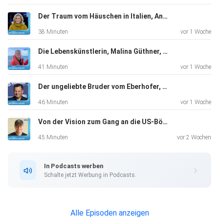
Der Traum vom Häuschen in Italien, Andrea L'Arronge, Schauspielerin, "Das Erste, was ich morgens sehe, ist der Zitronenbaum."
38 Minuten
vor 1 Woche
Die Lebenskünstlerin, Malina Güthner, Wal-Tour-Guide und mehr, "Ich hatte auf jeden Fall total viel Angst"
41 Minuten
vor 1 Woche
Der ungeliebte Bruder vom Eberhofer, Gerhard Wittmann, Schauspieler, "Ich hatte keinen Plan B"
46 Minuten
vor 1 Woche
Von der Vision zum Gang an die US-Börse, Markus Pflitsch, Tech-Unternehmer, "Kein Plan B, that’s me"
45 Minuten
vor 2 Wochen
In Podcasts werben
Schalte jetzt Werbung in Podcasts.
Alle Episoden anzeigen