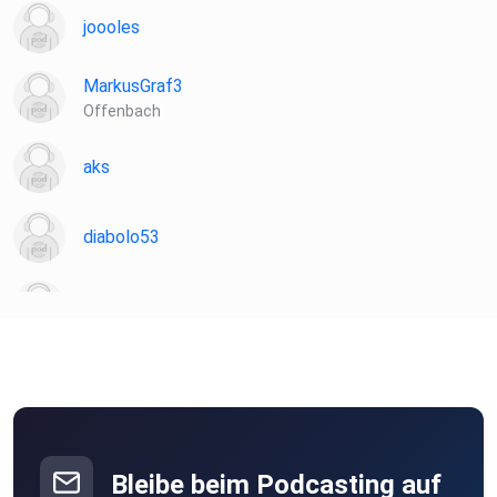
joooles
MarkusGraf3
Offenbach
aks
diabolo53
Martin81
Sternenelfin
22JoM06
Obernburg am Main
Bleibe beim Podcasting auf