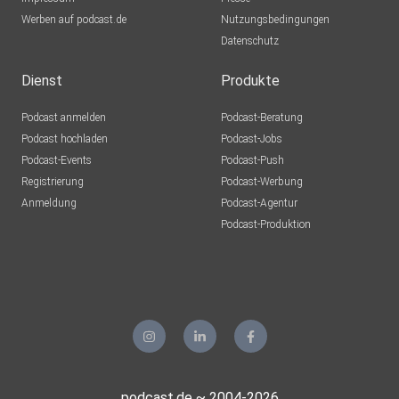
andreasamadeus
Werben auf podcast.de
Nutzungsbedingungen
Datenschutz
oceanno
Dienst
Produkte
Podcast anmelden
Podcast-Beratung
blumig61
Podcast hochladen
Podcast-Jobs
Podcast-Events
Podcast-Push
puschl2209
Registrierung
Podcast-Werbung
Anmeldung
Podcast-Agentur
Podcast-Produktion
anemone
capramontes
Lilaeye
Leipzig
podcast.de ~ 2004-2026