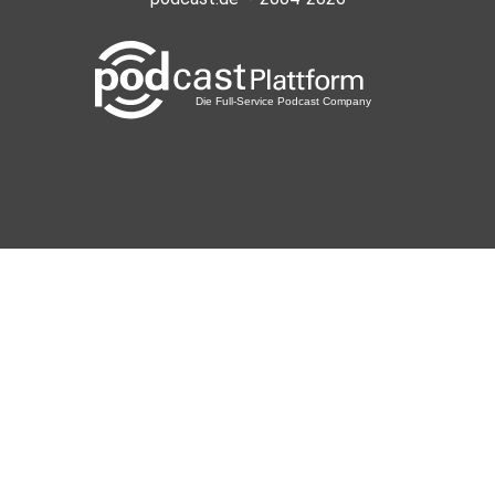
Bedeking
sipo
neujahr13
diato14
wien
Nicrauh
remah
soulinsadness
pixelpuppe