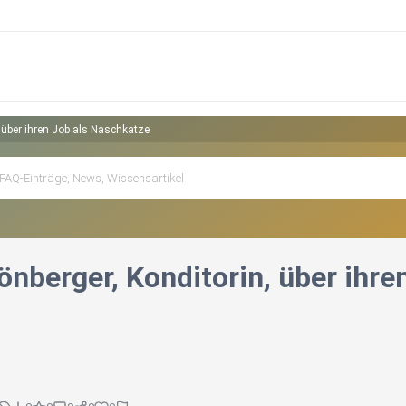
 über ihren Job als Naschkatze
önberger, Konditorin, über ihre