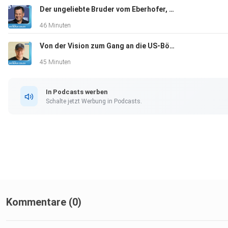
Der ungeliebte Bruder vom Eberhofer, Gerhard Wittmann, Schauspieler, "Ich hatte keinen Plan B"
46 Minuten
Von der Vision zum Gang an die US-Börse, Markus Pflitsch, Tech-Unternehmer, "Kein Plan B, that’s me"
45 Minuten
In Podcasts werben
Schalte jetzt Werbung in Podcasts.
Kommentare (0)