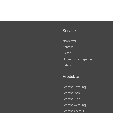
Service
Newsletter
Kontakt
Presse
Nutzungsbedingungen
Datenschutz
Produkte
Podcast-Beratung
Podcast-Jobs
Podcast-Push
Podcast-Werbung
Podcast-Agentur