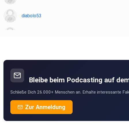
diabolo53
Martin81
Sternenelfin
22JoM06
Obernburg am Main
Bleibe beim Podcasting auf de
sts
Schließe Dich 26.000+ Menschen an. Erhalte interessante Fak
klamakev
Zur Anmeldung
schmie69