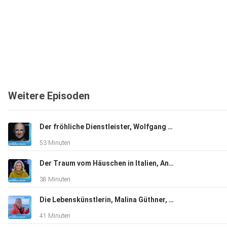
Weitere Episoden
Der fröhliche Dienstleister, Wolfgang Krebs, Kabarettist, "Ich bin dankbar für alles, was ich habe".
53 Minuten
Der Traum vom Häuschen in Italien, Andrea L'Arronge, Schauspielerin, "Das Erste, was ich morgens sehe, ist der Zitronenbaum."
38 Minuten
Die Lebenskünstlerin, Malina Güthner, Wal-Tour-Guide und mehr, "Ich hatte auf jeden Fall total viel Angst"
41 Minuten