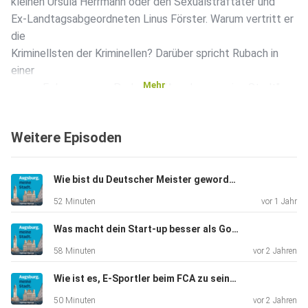
kleinen Ursula Herrmann oder den Sexualstraftäter und
Ex-Landtagsabgeordneten Linus Förster. Warum vertritt er
die
Kriminellsten der Kriminellen? Darüber spricht Rubach in
einer
Mehr
neuen Folge unseres Podcasts "Augsburg, meine Stadt".
Für diese
Folge hat unsere Redaktion den Podcast vom
Weitere Episoden
Aufnahmestudio auf die
Bühne verlagert. Das Gespräch mit Rubach ist das zweite
von dreien,
Wie bist du Deutscher Meister geworden, Marco Brenner?
das vor einem kleinen Publikum im neu gestalteten
52 Minuten
vor 1 Jahr
Kundencenter der
Augsburger Allgemeinen in der Maximilianstraße 3
Was macht dein Start-up besser als Google, Lisa Figas?
stattfand. Rubach
58 Minuten
vor 2 Jahren
spricht in der neuen Folge unseres Podcasts zunächst über
einen
Wie ist es, E-Sportler beim FCA zu sein, Yannic Bederke?
aktuellen Fall: Er vertritt den Mann, der in Langweid
50 Minuten
vor 2 Jahren