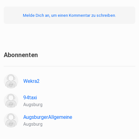
Jahren
der linken Szene in Berlin anschloss, wann ihm die Tränen
Melde Dich an, um einen Kommentar zu schreiben.
kommen,
wie sein privates Leben als Sportskanone, Lebemann und
Weltenbummler aussieht und was er an Augsburg schätzt.
Abonnenten
Wekra2
94taxi
Augsburg
AugsburgerAllgemeine
Augsburg