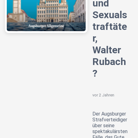
und
Sexuals
traftäte
r,
Walter
Rubach
?
vor 2 Jahren
Der Augsburger
Strafverteidiger
über seine
spektakulärsten
Fälle, das Gute