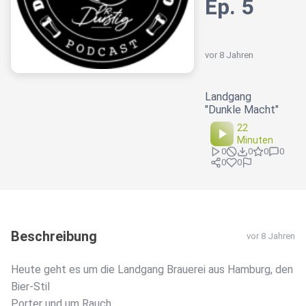
Ep. 5
vor 8 Jahren
Landgang
"Dunkle Macht"
22
Minuten
0
0
0
0
0
0
Beschreibung
vor 8 Jahren
Heute geht es um die Landgang Brauerei aus Hamburg, den
Bier-Stil
Porter und um Rauch.