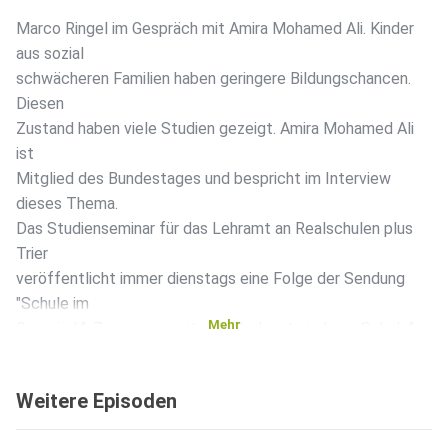
Marco Ringel im Gespräch mit Amira Mohamed Ali. Kinder
aus sozial
schwächeren Familien haben geringere Bildungschancen.
Diesen
Zustand haben viele Studien gezeigt. Amira Mohamed Ali
ist
Mitglied des Bundestages und bespricht im Interview
dieses Thema.
Das Studienseminar für das Lehramt an Realschulen plus
Trier
veröffentlicht immer dienstags eine Folge der Sendung
"Schule im
Mehr
Gespräch". Zusammen mit der "Podcastmindmap Schule"
dient das
Format "Schule im Gespräch" zur Weiterbildung von
Weitere Episoden
Lehrkräften.
Zielgruppe sind alle Lehrerinnen und Lehrer, vom