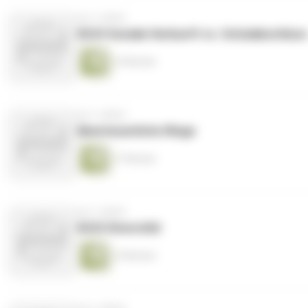
vor 3 Jahren
#224 Soziale Herkunft vs. Schulabschluss
14 Minuten
vor 3 Jahren
Abenteuerliche Wege
17 Minuten
vor 3 Jahren
#222 Diversität
14 Minuten