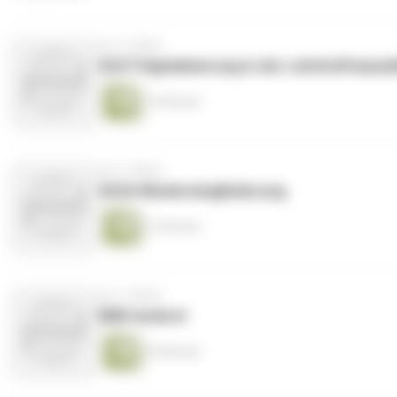
vor 3 Jahren
#227 Digitalisierung in der Lehrkräfteausb
15 Minuten
vor 3 Jahren
#226 Wiedereingliederung
12 Minuten
vor 3 Jahren
BNE konkret
24 Minuten