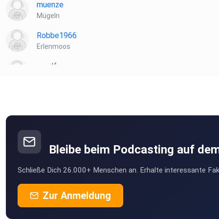
muenze
Mügeln
Robbe1966
Erlenmoos
muelf
Biblis
ibt8uttn
Laela
Hamburg
Bleibe beim Podcasting auf de
Wacka
Schließe Dich 26.000+ Menschen an. Erhalte interessante Fak
Weissach
Zur Anmeldung