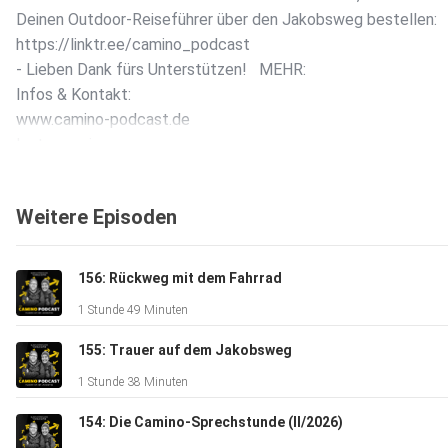
Deinen Outdoor-Reiseführer über den Jakobsweg bestellen:
⁠⁠⁠⁠⁠⁠⁠⁠⁠⁠⁠⁠⁠⁠⁠⁠⁠⁠⁠https://linktr.ee/camino_podcast⁠⁠⁠⁠⁠⁠⁠⁠⁠⁠ ⁠⁠⁠⁠⁠⁠⁠⁠⁠
- Lieben Dank fürs Unterstützen! MEHR:
Infos & Kontakt:
⁠⁠⁠⁠⁠⁠⁠⁠⁠⁠⁠⁠⁠⁠⁠⁠⁠⁠⁠⁠⁠⁠⁠⁠⁠⁠www.camino-podcast.de⁠⁠⁠⁠⁠⁠⁠⁠⁠⁠⁠⁠⁠⁠⁠⁠⁠⁠
Insta: ⁠⁠⁠⁠⁠⁠⁠⁠⁠⁠⁠⁠⁠⁠⁠camino_marcus⁠⁠⁠⁠⁠⁠⁠⁠⁠⁠⁠⁠⁠⁠⁠
Idee/Redaktion/Sprecher: Marcus Poschlod Sounddesign: Jo
Zimmermann & Hans-Jörg Karrenbrock (DANKE!)
Weitere Episoden
Der Camino-Podcast wird dankenswerter Weise unterstützt
⁠⁠⁠⁠Conrad-Stein-Verlag⁠⁠⁠⁠ &
⁠⁠⁠⁠⁠⁠⁠⁠⁠⁠DOMRADIO.DE⁠⁠⁠
156: Rückweg mit dem Fahrrad
1 Stunde 49 Minuten
155: Trauer auf dem Jakobsweg
1 Stunde 38 Minuten
154: Die Camino-Sprechstunde (II/2026)