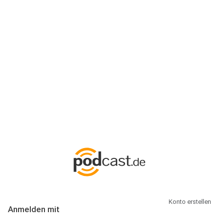
Anmeldung
Hallo Podcast-Hörer! Melde dich hier an. Dich erwarten 1 Million
abonnierbare Podcasts und alles, was Du rund um Podcasting
wissen musst.
Konto erstellen
Anmelden mit