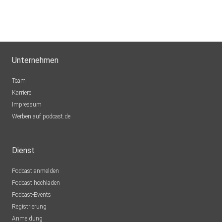
Unternehmen
Team
Karriere
Impressum
Werben auf podcast.de
Dienst
Podcast anmelden
Podcast hochladen
Podcast-Events
Registrierung
Anmeldung