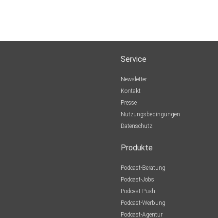
Service
Newsletter
Kontakt
Presse
Nutzungsbedingungen
Datenschutz
Produkte
Podcast-Beratung
Podcast-Jobs
Podcast-Push
Podcast-Werbung
Podcast-Agentur