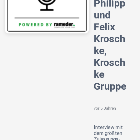
Philipp
und
Felix
Krosch
ke,
Krosch
ke
Gruppe
vor 5 Jahren
Interview mit
dem größten
Zulassungs-