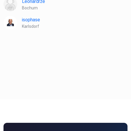
Leonardrze
Bochum
isophase
Karlsdorf