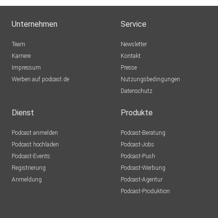
Unternehmen
Service
Team
Newsletter
Karriere
Kontakt
Impressum
Presse
Werben auf podcast.de
Nutzungsbedingungen
Datenschutz
Dienst
Produkte
Podcast anmelden
Podcast-Beratung
Podcast hochladen
Podcast-Jobs
Podcast-Events
Podcast-Push
Registrierung
Podcast-Werbung
Anmeldung
Podcast-Agentur
Podcast-Produktion