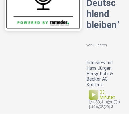
Deutsc
hland
bleiben"
vor 5 Jahren
Interview mit
Hans Jürgen
Persy, Löhr &
Becker AG
Koblenz
33
Minuten
0
0
0
0
0
0
0