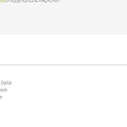
ute
0
0
0
0
0
0
0
 Dafür
mich
en