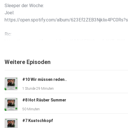
Sleeper der Woche:
Joel:
https://open.spotify.com/album/623Ef2ZEB3Njklix4PC0Rs
Ric:
https://open.spotify.com/album/1GfH1E2lt3zpufeYJTz9Yl?
Ted:
Weitere Episoden
https://open.spotify.com/album/6TQ8nqw43uUOWu7Yqp58k
#10 Wir müssen reden..
Intro: Childish Gambino - Redbone
1 Stunde 29 Minuten
Sleeper-Jingle: MF Doom - Rhymes like Dimes
Outro: Don't Stop - One Way
#8 Hot Räuber Summer
50 Minuten
#7 Kuatschkopf