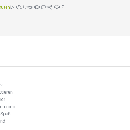
nuten
0
0
0
0
0
0
0
es
tieren
ier
enommen.
l Spaß
und