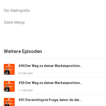
Die Marktgröße
Deine Marge
Der Warenkorb-Wert
Die Finanzierung bzw Monetarisierung / Das Business Modell
Weitere Episoden
Der Kaufzyklus und die Retention
#04 Der Weg zu deiner Markenpositionierung - Teil 2
25 Minuten
Mehr dazu in der aktuellen Episode Viel Spaß beim Hören!
#03 Der Weg zu deiner Markenpositionierung - Teil 1
11 Minuten
Und vergiss nicht: Gutes Marketing ist wie ein guter Song: es
bleibt im Kopf.
#01 Die wichtigste Frage, bevor du dein Business startest