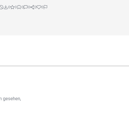
0
0
0
0
0
0
n gesehen,