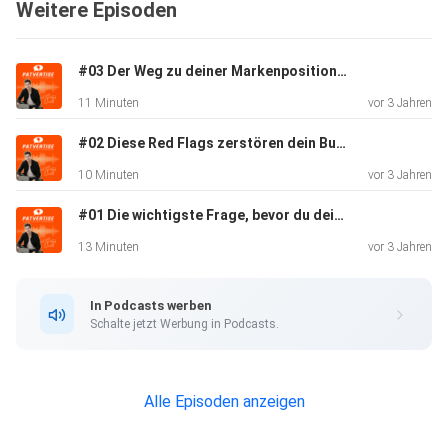
Weitere Episoden
Dein Wettbewerb
Deine Value Proposition (Werteversprechen)
#03 Der Weg zu deiner Markenpositionierung - Teil 1
Shownotes & weiterführende Infos (chronologisch):
11 Minuten
vor 3 Jahren
#02 Diese Red Flags zerstören dein Business
Simon Sineks "Golden Circle":
10 Minuten
vor 3 Jahren
https://simonsinek.com/golden-circle/
#01 Die wichtigste Frage, bevor du dein Business startest
Google Alerts: https://www.google.de/alerts
13 Minuten
vor 3 Jahren
ChatGPT: https://chat.openai.com/ + Google Bard:
In Podcasts werben
https://bard.google.com/
Schalte jetzt Werbung in Podcasts.
Statista: https://de.statista.com/ + Our World in Data:
https://ourworldindata.org/
Alle Episoden anzeigen
Best4Planning: https://gik.media/gikinsights/#b4ptrends