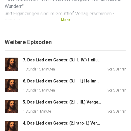
Wundern"
und Ergänzungen sind im Greuthof Verlag erschienen -
Mehr
1994. Die in
dieser Plattform gesprochenen oder gelesenen Worte zu
„Ein Kurs in
Weitere Episoden
Wundern“ stellen die persönliche Meinung der beitragenden
Personen
und deren persönliches Verständnis dar, und nicht
7. Das Lied des Gebets: (3.III.-IV.) Heilung - Trennung vs. Vereinigung & Heiligkeit der Heilung
unbedingt die der
1 Stunde 15 Minuten
vor 5 Jahren
Inhaber der Rechte für „Ein Kurs in Wundern“ (z.B. Greuthof
Verlag,
6. Das Lied des Gebets: (3.I.-II.) Heilung - Die Ursache der Erkrankung und Falsche vs. wahre Heilung.
Foundation For Inner Peace).
1 Stunde 15 Minuten
vor 5 Jahren
5. Das Lied des Gebets: (2.II.-III.) Vergebung - Vergebung-zum-Zerstören und -zur Erlösung
1 Stunde 1 Minute
vor 5 Jahren
4. Das Lied des Gebets: (2.Intro-I.) Vergebung - Einleitung - Dir Selbst Vergeben