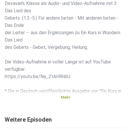
Devavan's Klasse als Audio- und Video-Aufnahme mit 3.
Das Lied des
Gebets: (1.3.-5.) Für andere beten - Mit anderen beten -
Das Ende
der Leiter -- aus den Ergänzungen zu Ein Kurs in Wundern:
Das Lied
des Gebets - Gebet, Vergebung, Heilung.
Die Video-Aufnahme in voller Länge ist auf YouTube
verfügbar:
https://youtu.be/Na_2tAHRnbU
* Die in Deutsch veröffentlichte Ausgabe von "Ein Kurs in
Mehr
Wundern"
und Ergänzungen sind im Greuthof Verlag erschienen -
1994. Die in
Weitere Episoden
dieser Plattform gesprochenen oder gelesenen Worte zu
„Ein Kurs in