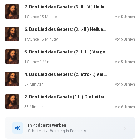
Wundern“ stellen die persönliche Meinung der beitragenden
7. Das Lied des Gebets: (3.III.-IV.) Heilung - Trennung vs. Vereinigung & Heiligkeit der Heilung
Personen
1 Stunde 15 Minuten
vor 5 Jahren
und deren persönliches Verständnis dar, und nicht
unbedingt die der
6. Das Lied des Gebets: (3.I.-II.) Heilung - Die Ursache der Erkrankung und Falsche vs. wahre Heilung.
Inhaber der Rechte für „Ein Kurs in Wundern“ (z.B. Greuthof
1 Stunde 15 Minuten
vor 5 Jahren
Verlag,
Foundation For Inner Peace).
5. Das Lied des Gebets: (2.II.-III.) Vergebung - Vergebung-zum-Zerstören und -zur Erlösung
1 Stunde 1 Minute
vor 5 Jahren
4. Das Lied des Gebets: (2.Intro-I.) Vergebung - Einleitung - Dir Selbst Vergeben
57 Minuten
vor 5 Jahren
2. Das Lied des Gebets (1.II.) Die Leiter des Gebets
55 Minuten
vor 6 Jahren
In Podcasts werben
Schalte jetzt Werbung in Podcasts.