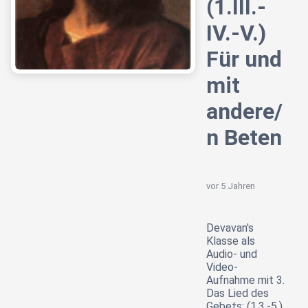
(1.III.-
IV.-V.)
Für und
mit
andere/
n Beten
vor 5 Jahren
Devavan's
Klasse als
Audio- und
Video-
Aufnahme mit 3.
Das Lied des
Gebets: (1.3.-5.)