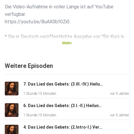
Die Video-Aufnahme in voller Länge ist auf YouTube
verfügbar:
https://youtu.be/BuAX0bf0Zi0
* Die in Deutsch veröffentlichte Ausgabe von "Ein Kurs in
Mehr
Wundern"
und Ergänzungen sind im Greuthof Verlag erschienen -
1994. Die in
Weitere Episoden
dieser Plattform gesprochenen oder gelesenen Worte zu
„Ein Kurs in
Wundern“ stellen die persönliche Meinung der beitragenden
7. Das Lied des Gebets: (3.III.-IV.) Heilung - Trennung vs. Vereinigung & Heiligkeit der Heilung
Personen
1 Stunde 15 Minuten
vor 5 Jahren
und deren persönliches Verständnis dar, und nicht
unbedingt die der
6. Das Lied des Gebets: (3.I.-II.) Heilung - Die Ursache der Erkrankung und Falsche vs. wahre Heilung.
Inhaber der Rechte für „Ein Kurs in Wundern“ (z.B. Greuthof
1 Stunde 15 Minuten
vor 5 Jahren
Verlag,
Foundation For Inner Peace).
4. Das Lied des Gebets: (2.Intro-I.) Vergebung - Einleitung - Dir Selbst Vergeben