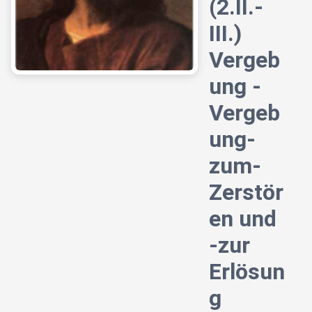
(2.II.-
III.)
Vergeb
ung -
Vergeb
ung-
zum-
Zerstör
en und
-zur
Erlösun
g