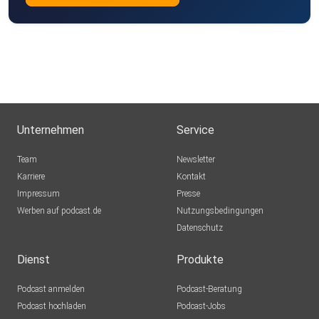
Unternehmen
Service
Team
Newsletter
Karriere
Kontakt
Impressum
Presse
Werben auf podcast.de
Nutzungsbedingungen
Datenschutz
Dienst
Produkte
Podcast anmelden
Podcast-Beratung
Podcast hochladen
Podcast-Jobs