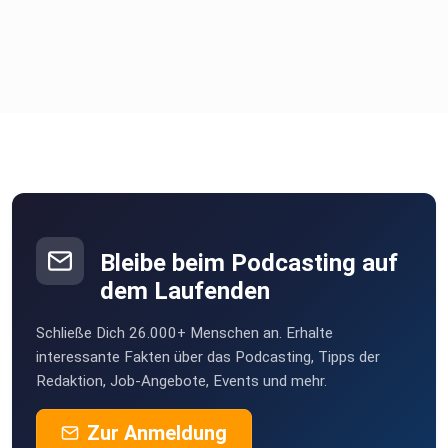
Bleibe beim Podcasting auf
dem Laufenden
Schließe Dich 26.000+ Menschen an. Erhalte
interessante Fakten über das Podcasting, Tipps der
Redaktion, Job-Angebote, Events und mehr.
Zur Anmeldung