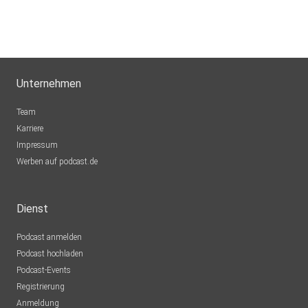
Unternehmen
Team
Karriere
Impressum
Werben auf podcast.de
Dienst
Podcast anmelden
Podcast hochladen
Podcast-Events
Registrierung
Anmeldung