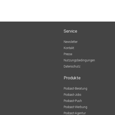
Service
Newsletter
Kontakt
Presse
Nutzungsbedingungen
Datenschutz
Produkte
Podcast-Beratung
Podcast-Jobs
Podcast-Push
Podcast-Werbung
Podcast-Agentur