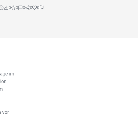
0
0
0
0
0
tage im
sion
im
h vor