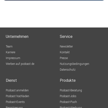
Unternehmen
Service
Team
Newsletter
Karriere
Kontakt
Impressum
Presse
Werben auf podcast.de
Nutzungsbedingungen
Datenschutz
Dienst
Produkte
Podcast anmelden
Podcast-Beratung
Podcast hochladen
Podcast-Jobs
Podcast-Events
Podcast-Push
Registrierung
Podcast-Werbung