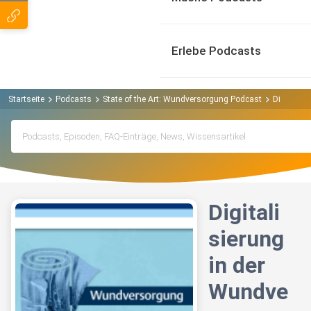
Erlebe Podcasts
Startseite
Podcasts
State of the Art: Wundversorgung Podcast
Digitalis
Digitali
sierung
in der
Wundve