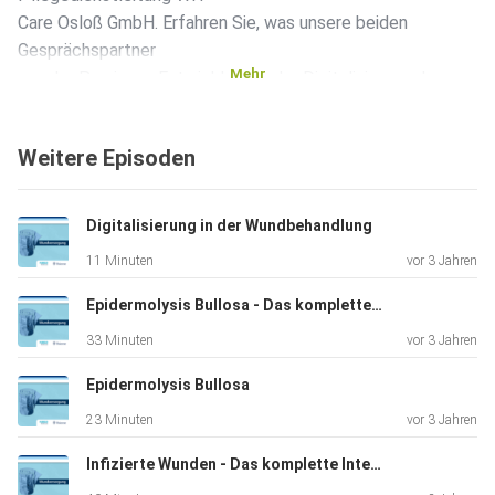
Care Osloß GmbH. Erfahren Sie, was unsere beiden
Gesprächspartner
Mehr
aus der Praxis zur Entwicklung in der Digitalisierung des
Gesundheitswesens und zu digitalen Tools, die speziell den
Bereich
Weitere Episoden
Wundbehandlung und Wunddokumentation unterstützen, zu
sagen haben.
Digitalisierung in der Wundbehandlung
11 Minuten
vor 3 Jahren
Epidermolysis Bullosa - Das komplette Interview
33 Minuten
vor 3 Jahren
Epidermolysis Bullosa
23 Minuten
vor 3 Jahren
Infizierte Wunden - Das komplette Interview