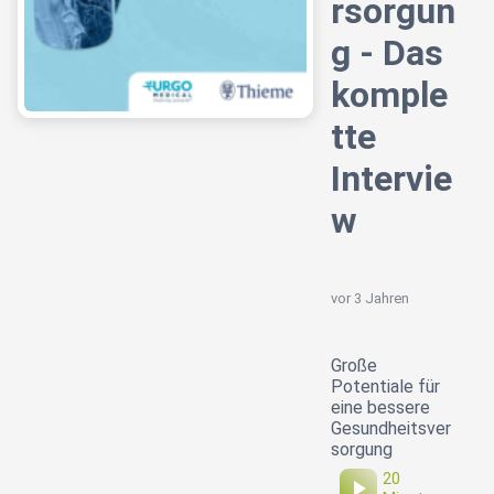
rsorgun
g - Das
komple
tte
Intervie
w
vor 3 Jahren
Große
Potentiale für
eine bessere
Gesundheitsver
sorgung
20