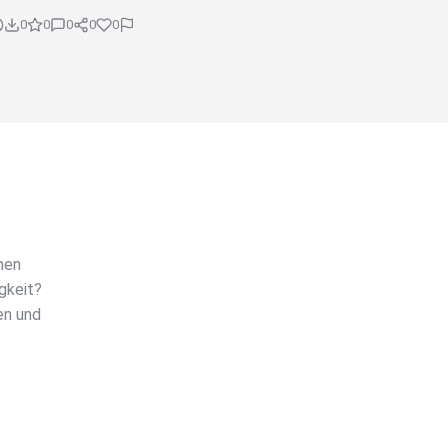
0
0
0
0
0
hen
gkeit?
en und