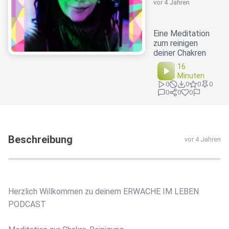
vor 4 Jahren
Eine Meditation
zum reinigen
deiner Chakren
16
Minuten
0
0
0
0
0
0
0
Beschreibung
vor 4 Jahren
Herzlich Willkommen zu deinem ERWACHE IM LEBEN
PODCAST