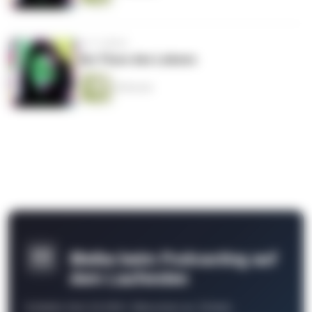
vor 4 Jahren
Der Fluss des Lebens
8 Minuten
Bleibe beim Podcasting auf
dem Laufenden
Schließe Dich 26.000+ Menschen an. Erhalte