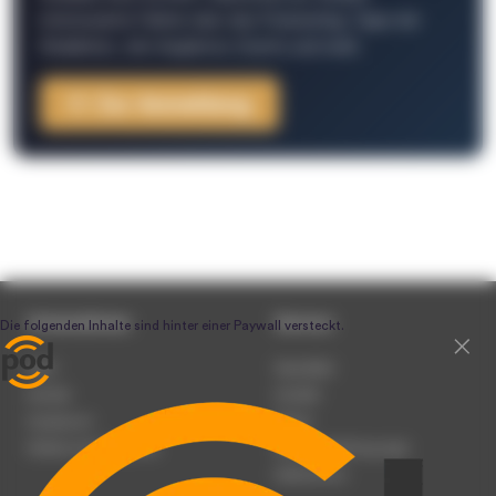
interessante Fakten über das Podcasting, Tipps der
Redaktion, Job-Angebote, Events und mehr.
Zur Anmeldung
Unternehmen
Service
Team
Newsletter
Karriere
Kontakt
Impressum
Presse
Werben auf podcast.de
Nutzungsbedingungen
Datenschutz