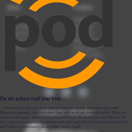
Dienst
Produkte
Podcast anmelden
Podcast-Beratung
Podcast hochladen
Podcast-Jobs
Podcast-Events
Podcast-Push
Registrierung
Podcast-Werbung
Anmeldung
Podcast-Agentur
Podcast-Produktion
podcast.de ~ 2004-2026