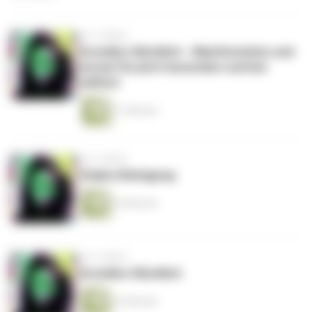
vor 4 Jahren
Grundlos Glücklich - Manifestation und
worauf Du jetzt besonders achten
solltest
17 Minuten
vor 4 Jahren
Chakra Reinigung
16 Minuten
vor 4 Jahren
Grundlos Glücklich
16 Minuten