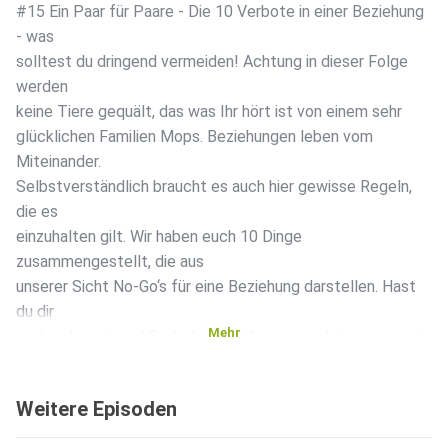
#15 Ein Paar für Paare - Die 10 Verbote in einer Beziehung
- was
solltest du dringend vermeiden! Achtung in dieser Folge
werden
keine Tiere gequält, das was Ihr hört ist von einem sehr
glücklichen Familien Mops. Beziehungen leben vom
Miteinander.
Selbstverständlich braucht es auch hier gewisse Regeln,
die es
einzuhalten gilt. Wir haben euch 10 Dinge
zusammengestellt, die aus
unserer Sicht No-Go‘s für eine Beziehung darstellen. Hast
du dir
Mehr
auch schon einmal Gedanken darüber gemacht, warum es in
deiner
Beziehung kriselt und wie ihr es vermeiden könnt? Dann
Weitere Episoden
hört hier
einmal rein. Dinge wie zu wenig Wertschätzung, dauernde