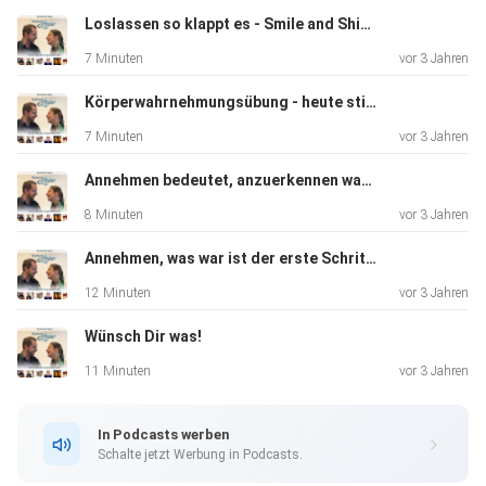
Schwarzsehereien oder aneinander vorbei leben können
Loslassen so klappt es - Smile and Shine Frauencoaching
eine Beziehung
7 Minuten
vor 3 Jahren
hart auf die Probe stellen. Plötzlich fehlt das Gefühl, die
Lust,
Körperwahrnehmungsübung - heute stimulieren wir den Vagusnerv - Smile and Shine Frauencoaching
die Zweisamkeit und der Sex und das Paar findet sich in
7 Minuten
vor 3 Jahren
einer
Partnerschaft wieder, die keinen der Beteiligten glücklich
Annehmen bedeutet, anzuerkennen was war - Smile and Shine Frauencoaching
macht
8 Minuten
vor 3 Jahren
und erfüllt. Diese zehn Verbote können dabei helfen, eine
harmonische Beziehung zu führen. Viel Spaß bei. Reinhören.
Annehmen, was war ist der erste Schritt zum selbstbestimmten Leben - Smile and Shine Frauencoaching
Eure
12 Minuten
vor 3 Jahren
Kontaktmöglichkeiten zu uns: https://beziehnungsanker.de
Wünsch Dir was!
info@beziehungsanker.de
https://facebook.com/beziehungsanker 040
11 Minuten
vor 3 Jahren
55631668
In Podcasts werben
Schalte jetzt Werbung in Podcasts.