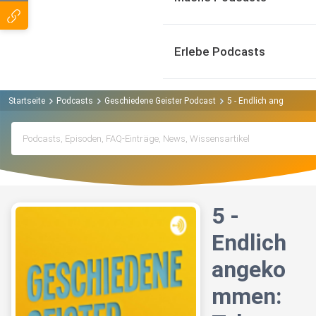
Erlebe Podcasts
Startseite
Podcasts
Geschiedene Geister Podcast
5 - Endlich angekomme
5 -
Endlich
angeko
mmen: