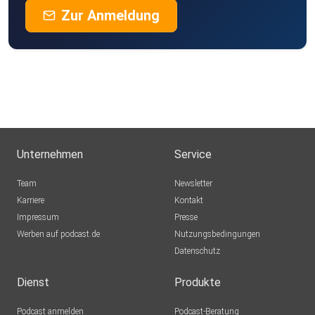
Zur Anmeldung
Unternehmen
Service
Team
Newsletter
Karriere
Kontakt
Impressum
Presse
Werben auf podcast.de
Nutzungsbedingungen
Datenschutz
Dienst
Produkte
Podcast anmelden
Podcast-Beratung