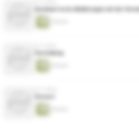
vor 5 Jahren
Autokauf erste Abklärungen mit der Verw
7 Minuten
vor 5 Jahren
Vorstellung
6 Minuten
vor 5 Jahren
Vorwort
6 Minuten