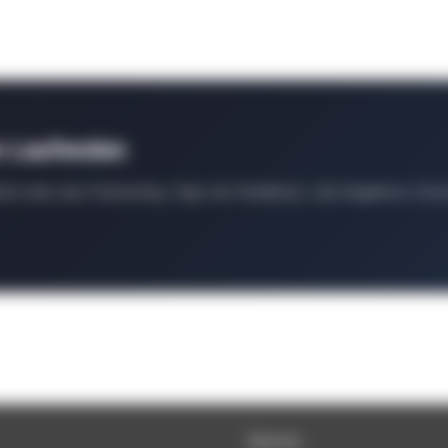
m Laufenden
ten über das Podcasting, Tipps der Redaktion, Job-Angebote, Even
Service