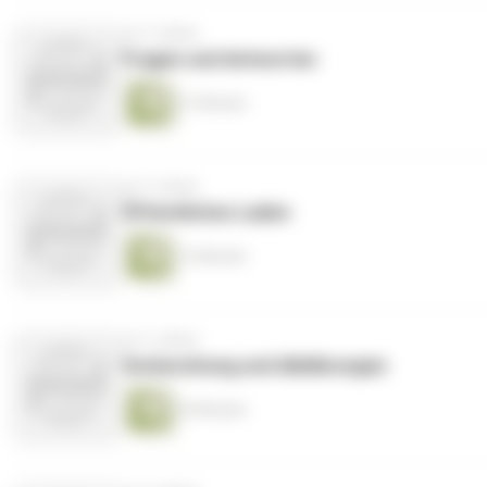
vor 5 Jahren
Fragen und Antworten
31 Minuten
vor 5 Jahren
Öffentliches Laden
13 Minuten
vor 5 Jahren
Vorbereitung und Abklärungen
34 Minuten