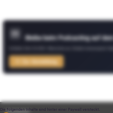
Bleibe beim Podcasting auf de
Schließe Dich 26.000+ Menschen an. Erhalte interessante Fak
Zur Anmeldung
Unternehmen