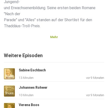
Jungend-
und Erwachsenenbildung. Seine ersten beiden Romane
"Nach der
Parade" und "Alles" standen auf der Shortlist für den
Thaddäus-Troll-Preis.
Mehr
Für lit.cast liest Moritz Hildt aus seinem in New Orleans
spielenden Debütroman "Nach der Parade", in dem er von
Weitere Episoden
einem
Lebensentwurf erzählt, der vor der Kulisse des Karnevals in
große
Sabine Eschbach
Gefahr gerät. Moritz Hildt baut mit großer Musikalität eine
13 Minuten
vor 9 Monaten
Atmosphäre auf, die weit über das geschriebene Wort
hinaus
Johannes Rohwer
geht.
10 Minuten
vor 9 Monaten
Verena Boos