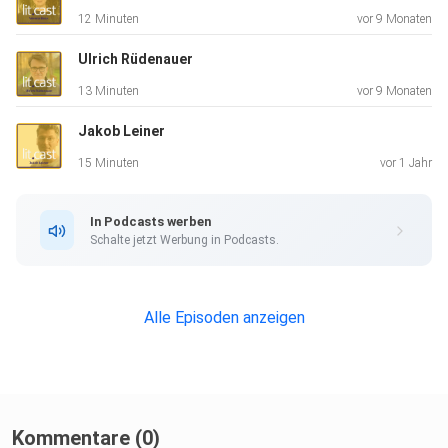
Der lit.cast wird gefördert im Rahmen von "Neustart Kultur"
12 Minuten
vor 9 Monaten
der
Beauftragten der Bundesregierung für Kultur und Medien
Ulrich Rüdenauer
durch den
13 Minuten
vor 9 Monaten
Deutschen Literaturfonds e.V.
Jakob Leiner
15 Minuten
vor 1 Jahr
Weitere Informationen finden Sie im Netz unter
schriftsteller-in-bawue.de
In Podcasts werben
Schalte jetzt Werbung in Podcasts.
Alle Episoden anzeigen
Kommentare (0)