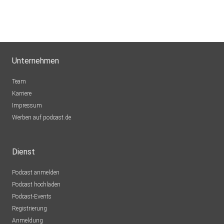
Unternehmen
Team
Karriere
Impressum
Werben auf podcast.de
Dienst
Podcast anmelden
Podcast hochladen
Podcast-Events
Registrierung
Anmeldung