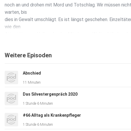
noch an und drohen mit Mord und Totschlag. Wir müssen nich
warten, bis
dies in Gewalt umschlägt. Es ist längst geschehen. Einzeltäte
wie den
Attentäter von Halle oder den Mörder von Walter Lübcke gib
schon. Es
scheint nur noch eine Frage der Zeit zu sein, bis sich solche
Weitere Episoden
Fälle
häufen. Höchste Zeit, um über die Spaltung der Gesellschaft 
sprechen.
Abschied
11 Minuten
Stefan Seefeldt führt das Gespräch mit Florian Hilf, der Can
Das Silvestergespräch 2020
bis einschließlich März vertritt.
1 Stunde 6 Minuten
#66 Alltag als Krankenpfleger
1 Stunde 6 Minuten
Der Inhalt auf einen Blick: