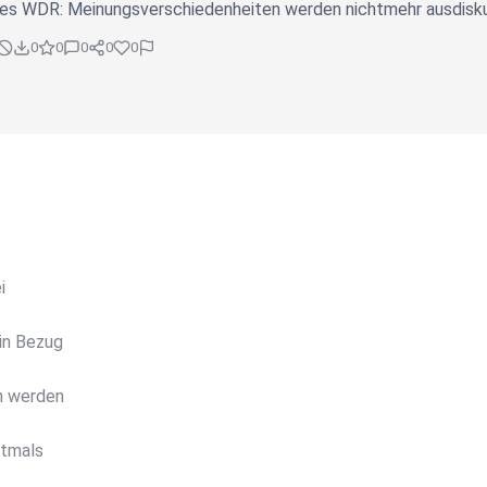
es WDR: Meinungsverschiedenheiten werden nichtmehr ausdisku
0
0
0
0
0
i
in Bezug
n werden
ftmals