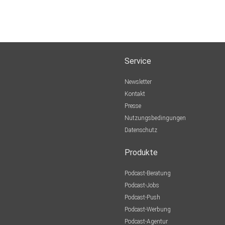
Service
Newsletter
Kontakt
Presse
Nutzungsbedingungen
Datenschutz
Produkte
Podcast-Beratung
Podcast-Jobs
Podcast-Push
Podcast-Werbung
Podcast-Agentur