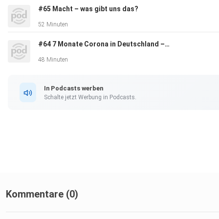
#65 Macht – was gibt uns das?
52 Minuten
00:00: Die Entwicklung zur gespaltenen
#64 7 Monate Corona in Deutschland – Ein Fazit
Gesellschaft
48 Minuten
07:45: Analyse des Max-Planck-Instituts für
In Podcasts werben
Gesellschaftsforschung
Schalte jetzt Werbung in Podcasts.
11:36: Warum ist Deutschland gespalten?
24:23: Wie kann die Gesellschaft wieder
zusammenwachsen?
Kommentare (0)
31:24: Zusammenhalt in Dortmund