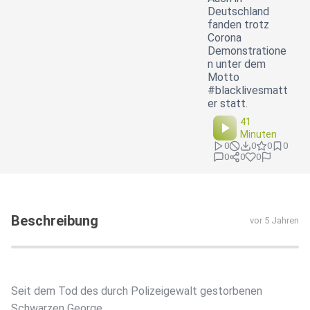
Deutschland
fanden trotz
Corona
Demonstratione
n unter dem
Motto
#blacklivesmatt
er statt.
41
Minuten
0
0
0
0
0
0
0
Beschreibung
vor 5 Jahren
Seit dem Tod des durch Polizeigewalt gestorbenen
Schwarzen George