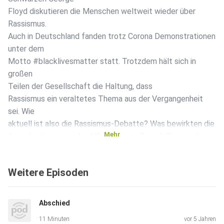
Floyd diskutieren die Menschen weltweit wieder über
Rassismus.
Auch in Deutschland fanden trotz Corona Demonstrationen
unter dem
Motto #blacklivesmatter statt. Trotzdem hält sich in
großen
Teilen der Gesellschaft die Haltung, dass
Rassismus ein veraltetes Thema aus der Vergangenheit
sei. Wie
aktuell ist also die Rassismus-Debatte? Was bewirkten die
Mehr
Ausschreitungen in den USA? Konnte Barack Obama als
erster
schwarzer US-Präsident den Rassismus eindämmen? Und
Weitere Episoden
taucht
Rassismus in Deutschland wirklich erst seit der
Flüchtlingskrise
Abschied
von 2015 wieder verstärkt auf? Über diese und weitere
11 Minuten
vor 5 Jahren
Fragen