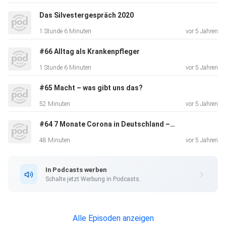
diskutieren Stefan Seefeldt und Katharina Haselhorst in
Das Silvestergespräch 2020
einem
1 Stunde 6 Minuten
vor 5 Jahren
Gespräch unter vier Augen.
#66 Alltag als Krankenpfleger
1 Stunde 6 Minuten
vor 5 Jahren
Der Inhalt auf einen Blick:
#65 Macht – was gibt uns das?
52 Minuten
vor 5 Jahren
00:00: Die Geschichte des Rassismus in den USA
#64 7 Monate Corona in Deutschland – Ein Fazit
07:16: Ausschreitungen in den USA
18:00: Ausschreitungen in Deutschland
48 Minuten
vor 5 Jahren
23:47: Veränderungen durch Obama?
31:23: Rassismus in Deutschland
In Podcasts werben
Schalte jetzt Werbung in Podcasts.
Alle Episoden anzeigen