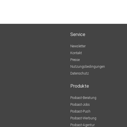
Service
Newsletter
Kontakt
Presse
Nutzungsbedingungen
Datenschutz
Produkte
Podcast-Beratung
Podcast-Jobs
Podcast-Push
Podcast-Werbung
Podcast-Agentur