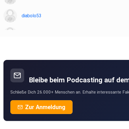
diabolo53
Martin81
Sternenelfin
22JoM06
Obernburg am Main
Bleibe beim Podcasting auf de
sts
Schließe Dich 26.000+ Menschen an. Erhalte interessante Fak
klamakev
Zur Anmeldung
schmie69