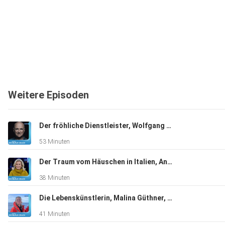
Weitere Episoden
Der fröhliche Dienstleister, Wolfgang Krebs, Kabarettist, "Ich bin dankbar für alles, was ich habe".
53 Minuten
Der Traum vom Häuschen in Italien, Andrea L'Arronge, Schauspielerin, "Das Erste, was ich morgens sehe, ist der Zitronenbaum."
38 Minuten
Die Lebenskünstlerin, Malina Güthner, Wal-Tour-Guide und mehr, "Ich hatte auf jeden Fall total viel Angst"
41 Minuten