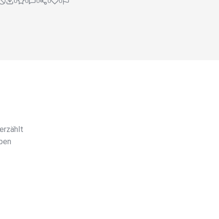
0
0
0
0
0
erzählt
eben