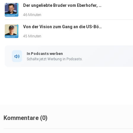
Der ungeliebte Bruder vom Eberhofer, Gerhard Wittmann, Schauspieler, "Ich hatte keinen Plan B"
46 Minuten
Von der Vision zum Gang an die US-Börse, Markus Pflitsch, Tech-Unternehmer, "Kein Plan B, that’s me"
45 Minuten
In Podcasts werben
Schalte jetzt Werbung in Podcasts.
Kommentare (0)