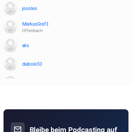
joooles
MarkusGraf3
Offenbach
aks
diabolo53
Martin81
Sternenelfin
22JoM06
Obernburg am Main
Bleibe beim Podcasting auf