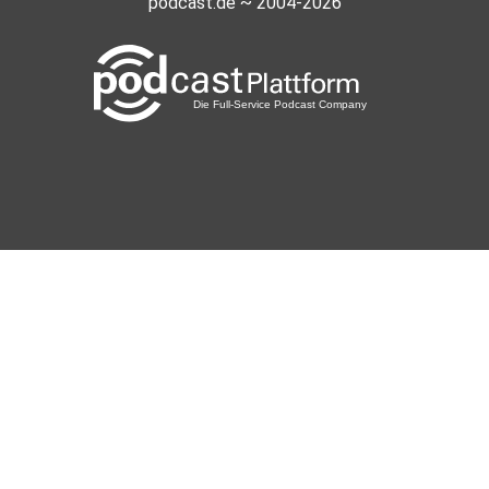
podcast.de ~ 2004-2026
Bedeking
sipo
neujahr13
diato14
wien
Nicrauh
remah
soulinsadness