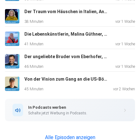
Der Traum vom Häuschen in Italien, Andrea L'Arronge, Schauspielerin, "Das Erste, was ich morgens sehe, ist der Zitronenbaum."
38 Minuten
vor 1 Woche
Die Lebenskünstlerin, Malina Güthner, Wal-Tour-Guide und mehr, "Ich hatte auf jeden Fall total viel Angst"
41 Minuten
vor 1 Woche
Der ungeliebte Bruder vom Eberhofer, Gerhard Wittmann, Schauspieler, "Ich hatte keinen Plan B"
46 Minuten
vor 1 Woche
Von der Vision zum Gang an die US-Börse, Markus Pflitsch, Tech-Unternehmer, "Kein Plan B, that’s me"
45 Minuten
vor 2 Wochen
In Podcasts werben
Schalte jetzt Werbung in Podcasts.
Alle Episoden anzeigen