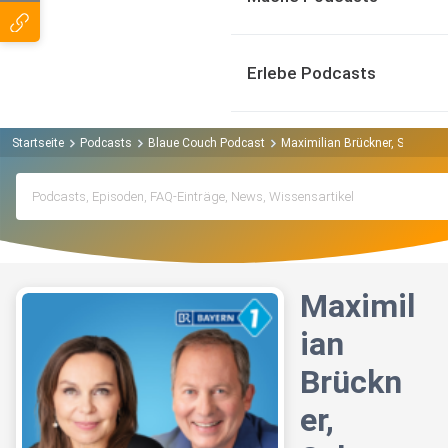
Erlebe Podcasts
Startseite
Podcasts
Blaue Couch Podcast
Maximilian Brückner, Schauspi
Maximil
ian
Brückn
er,