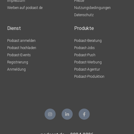
Impressum
Presse
andreasamadeus
Werben auf podcast.de
Nutzungsbedingungen
Datenschutz
oceanno
Dienst
Produkte
Podcast anmelden
Podcast-Beratung
blumig61
Podcast hochladen
Podcast-Jobs
Podcast-Events
Podcast-Push
puschl2209
Registrierung
Podcast-Werbung
Anmeldung
Podcast-Agentur
Podcast-Produktion
anemone
capramontes
Lilaeye
Leipzig