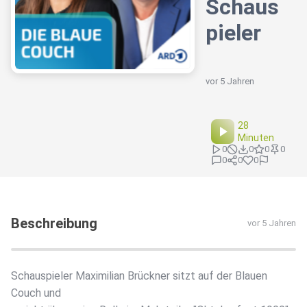
Schaus
pieler
vor 5 Jahren
28
Minuten
0
0
0
0
0
0
0
Beschreibung
vor 5 Jahren
Schauspieler Maximilian Brückner sitzt auf der Blauen
Couch und