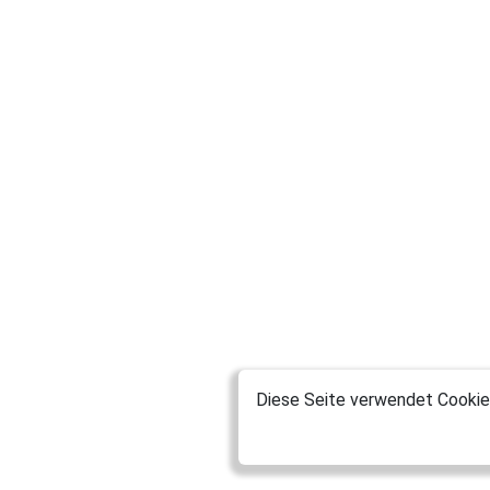
Bayern
Stefan2575
Kiefersfelden
Fiesematenten1960
Moormerland
Laserjet63
Montabaur
sonymaster
Riedstadt
Axolotll
München
JennyMiller
Diese Seite verwendet Cookies
München
Petra26
München