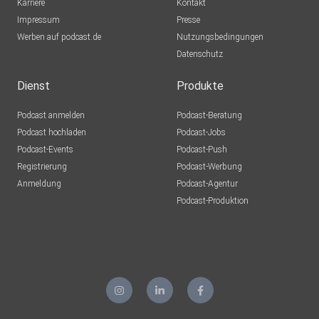
Karriere
Kontakt
Impressum
Presse
andreasamadeus
Werben auf podcast.de
Nutzungsbedingungen
Datenschutz
oceanno
Dienst
Produkte
Podcast anmelden
Podcast-Beratung
blumig61
Podcast hochladen
Podcast-Jobs
Podcast-Events
Podcast-Push
puschl2209
Registrierung
Podcast-Werbung
Anmeldung
Podcast-Agentur
Podcast-Produktion
anemone
capramontes
Lilaeye
Leipzig