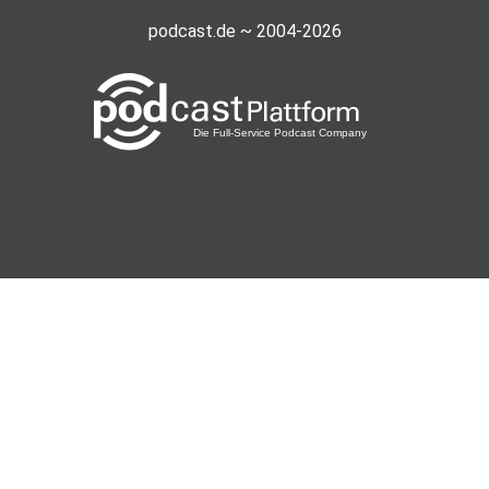
podcast.de ~ 2004-2026
Bedeking
sipo
neujahr13
diato14
wien
Nicrauh
remah
soulinsadness