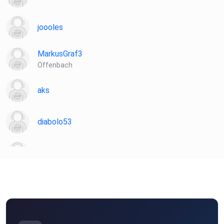
joooles
MarkusGraf3
Offenbach
aks
diabolo53
Martin81
Sternenelfin
22JoM06
Obernburg am Main