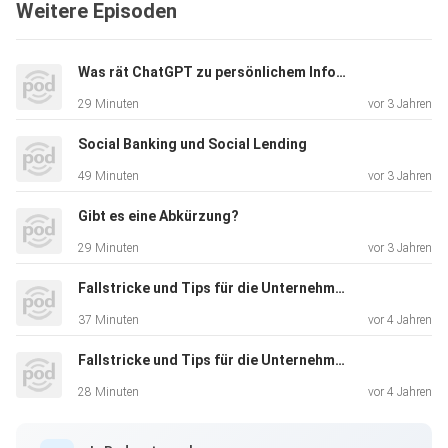
Weitere Episoden
die Bedeutung von einigen Kennzahlen Ihrer Bilanz und wie
sie
Was rät ChatGPT zu persönlichem Informationskonsum?
diese steuern,
29 Minuten
vor 3 Jahren
den Kernfehler "Kontoüberziehung", den Sie unbedingt
Social Banking und Social Lending
vermeiden müssen,
49 Minuten
vor 3 Jahren
und warum bzw. wie Sie Ihre unternehmerischen
Gibt es eine Abkürzung?
Fähigkeiten
29 Minuten
vor 3 Jahren
herausstellen und dokumentieren sollten.
Fallstricke und Tips für die Unternehmenssanierung Teil II
37 Minuten
vor 4 Jahren
Fallstricke und Tips für die Unternehmenssanierung Teil I
Viel Inspiration und gute Geschäfte wünschen Ihnen:
28 Minuten
vor 4 Jahren
Michael Kozikowski & Thomas Bärtl