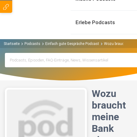
Erlebe Podcasts
Startseite
Podcasts
Einfach gute Gespräche Podcast
Wozu braucht meine
Wozu
braucht
meine
Bank