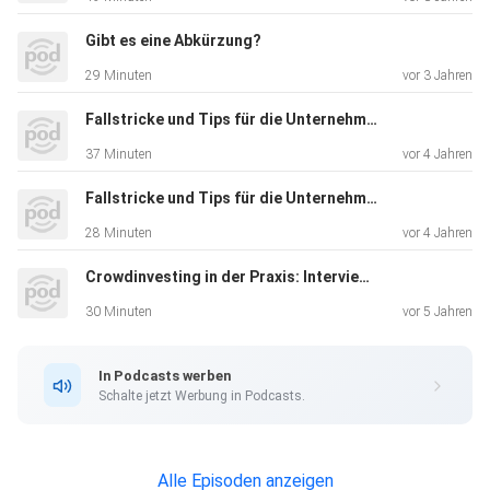
befragt wie wir am besten bei der Auswahl unserer
Informationsquellen vorgehen. Freut Euch auf interessante
Gibt es eine Abkürzung?
Antworten und ein paar überraschende Fakten.
29 Minuten
vor 3 Jahren
Fallstricke und Tips für die Unternehmenssanierung Teil II
Viel Inspiration und gute Geschäfte wünschen Euch
37 Minuten
vor 4 Jahren
Fallstricke und Tips für die Unternehmenssanierung Teil I
Michael Kozikowski und Thomas Bärtl
28 Minuten
vor 4 Jahren
Weitere Anregungen, Tipps und Downloads finden Sie
Crowdinvesting in der Praxis: Interview mit dem Nachhaltigkeitspionier Bohlenser Mühle
unter:
30 Minuten
vor 5 Jahren
https://freigeist.team
In Podcasts werben
Schalte jetzt Werbung in Podcasts.
https://de.linkedin.com/in/michael-kozikowski-58074036
Alle Episoden anzeigen