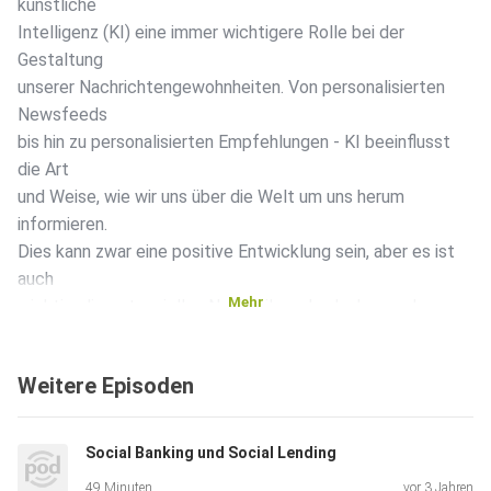
künstliche
Intelligenz (KI) eine immer wichtigere Rolle bei der
Gestaltung
unserer Nachrichtengewohnheiten. Von personalisierten
Newsfeeds
bis hin zu personalisierten Empfehlungen - KI beeinflusst
die Art
und Weise, wie wir uns über die Welt um uns herum
informieren.
Dies kann zwar eine positive Entwicklung sein, aber es ist
auch
Mehr
wichtig, die potenziellen Nachteile zu bedenken und
sicherzustellen, dass wir die Kontrolle über die von uns
konsumierten Nachrichten behalten.
Weitere Episoden
Wir haben die künstliche Intelligenz "ChatGPT" von
Social Banking und Social Lending
openai.com
49 Minuten
vor 3 Jahren