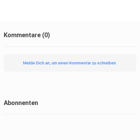
https://www.linkedin.com/in/thomas-baertl-a620404a
(c) music by audionautix.com
Kommentare (0)
(c) picture by Dall E2: "photographer on a sailboat in
sunset"
Melde Dich an, um einen Kommentar zu schreiben.
Abonnenten